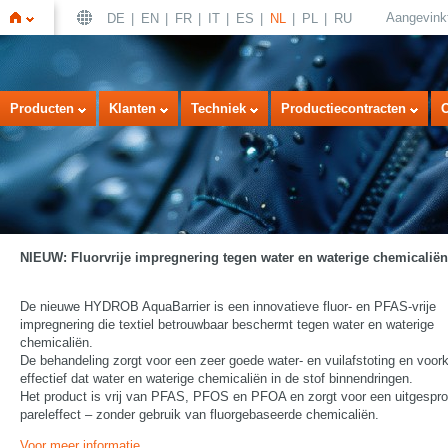
Aangevink
DE
EN
FR
IT
ES
NL
PL
RU
Home
Producten
Klanten
Techniek
Productiecontracten
NIEUW: Fluorvrije impregnering tegen water en waterige chemicaliën
De nieuwe HYDROB AquaBarrier is een innovatieve fluor- en PFAS-vrije
impregnering die textiel betrouwbaar beschermt tegen water en waterige
chemicaliën.
De behandeling zorgt voor een zeer goede water- en vuilafstoting en voor
effectief dat water en waterige chemicaliën in de stof binnendringen.
Het product is vrij van PFAS, PFOS en PFOA en zorgt voor een uitgespr
pareleffect – zonder gebruik van fluorgebaseerde chemicaliën.
Voor meer informatie