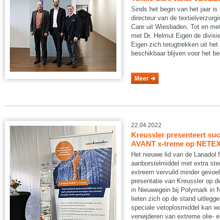
Sinds het begin van het jaar is
directeur van de textielverzorgi
Care uit Wiesbaden. Tot en met 
met Dr. Helmut Eigen de divisie 
Eigen zich terugtrekken uit h
beschikbaar blijven voor het bed
Meer
22.04.2022
Kreussler presenteert su
AVANT x-treme op NETE
Het nieuwe lid van de Lanadol f
aanborstelmiddel met extra st
extreem vervuild minder gevoeli
presentatie van Kreussler op
in Nieuwegein bij Polymark in 
lieten zich op de stand uitlegg
speciale vetoplosmiddel kan wo
verwijderen van extreme olie- 