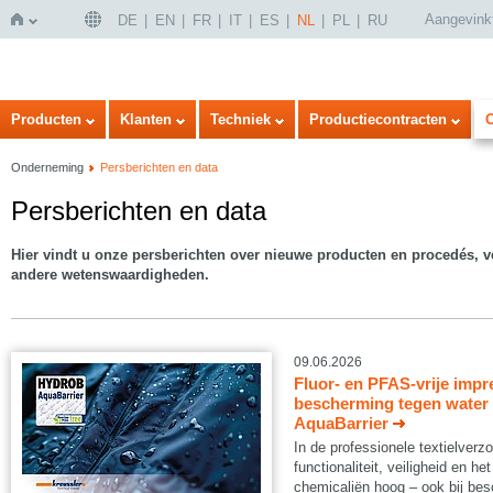
Aangevink
DE
EN
FR
IT
ES
NL
PL
RU
Home
Producten
Klanten
Techniek
Productiecontracten
Onderneming
Persberichten en data
Persberichten en data
Hier vindt u onze persberichten over nieuwe producten en procedés, v
andere wetenswaardigheden.
09.06.2026
Fluor- en PFAS-vrije impr
bescherming tegen water
AquaBarrier
In de professionele textielverzo
functionaliteit, veiligheid en he
chemicaliën hoog – ook bij be