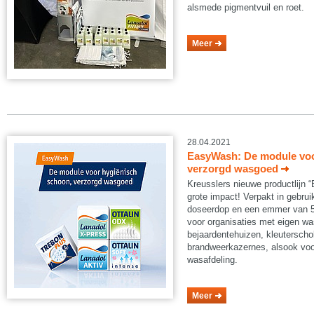
alsmede pigmentvuil en roet.
Meer
28.04.2021
EasyWash: De module voo
verzorgd wasgoed
Kreusslers nieuwe productlijn 
grote impact! Verpakt in gebruik
doseerdop en een emmer van 5 
voor organisaties met eigen was
bejaardentehuizen, kleuterscho
brandweerkazernes, alsook voor
wasafdeling.
Meer