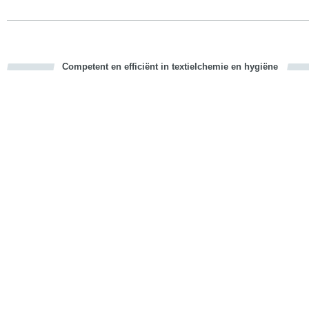
Competent en efficiënt in textielchemie en hygiëne
cious
d