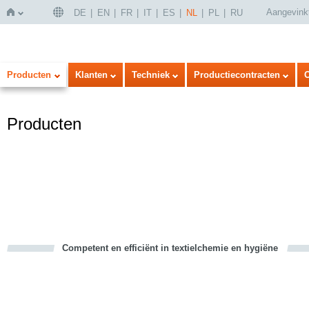
Aangevink
DE
EN
FR
IT
ES
NL
PL
RU
Home
Producten
Klanten
Techniek
Productiecontracten
Producten
Competent en efficiënt in textielchemie en hygiëne
cious
d