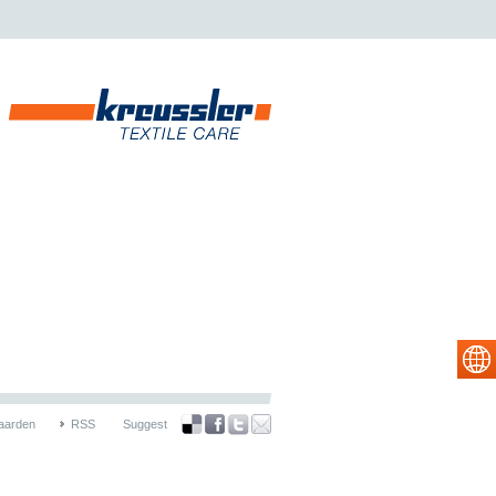
aarden
RSS
Suggest