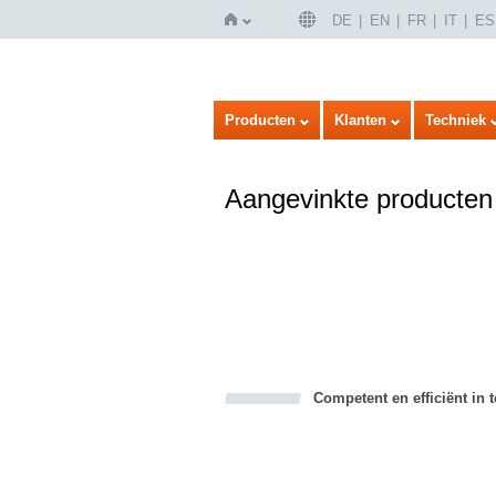
DE
EN
FR
IT
ES
Home
Producten
Klanten
Techniek
Aangevinkte producten
Competent en efficiënt in 
Bookmark this on Delicious
Facebook
Twitter
Recommend