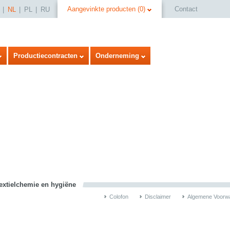
Aangevinkte producten
(
0
)
Contact
NL
PL
RU
Productiecontracten
Onderneming
select language
textielchemie en hygiëne
Colofon
Disclaimer
Algemene Voorw