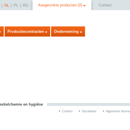
Aangevinkte producten
(
0
)
Contact
NL
PL
RU
Productiecontracten
Onderneming
select language
textielchemie en hygiëne
Colofon
Disclaimer
Algemene Voorw