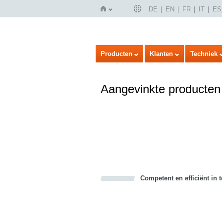
DE
EN
FR
IT
ES
Home
Producten
Klanten
Techniek
Aangevinkte producten
Competent en efficiënt in 
Bookmark this on Delicious
Facebook
Twitter
Recommend