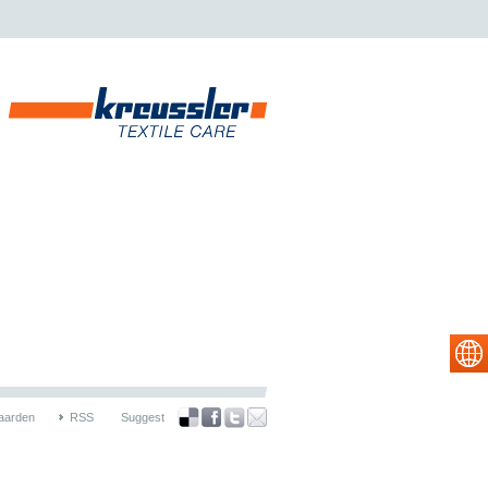
aarden
RSS
Suggest