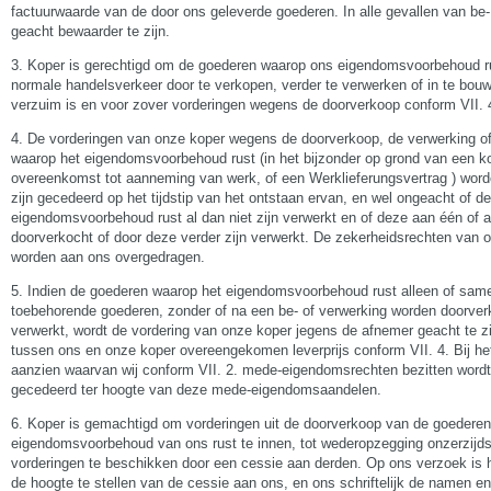
factuurwaarde van de door ons geleverde goederen. In alle gevallen van be
geacht bewaarder te zijn.
3. Koper is gerechtigd om de goederen waarop ons eigendomsvoorbehoud ru
normale handelsverkeer door te verkopen, verder te verwerken of in te bouw
verzuim is en voor zover vorderingen wegens de doorverkoop conform VII. 4
4. De vorderingen van onze koper wegens de doorverkoop, de verwerking o
waarop het eigendomsvoorbehoud rust (in het bijzonder op grond van een 
overeenkomst tot aanneming van werk, of een Werklieferungsvertrag ) word
zijn gecedeerd op het tijdstip van het ontstaan ervan, en wel ongeacht of 
eigendomsvoorbehoud rust al dan niet zijn verwerkt en of deze aan één of 
doorverkocht of door deze verder zijn verwerkt. De zekerheidsrechten van 
worden aan ons overgedragen.
5. Indien de goederen waarop het eigendomsvoorbehoud rust alleen of sam
toebehorende goederen, zonder of na een be- of verwerking worden doorverk
verwerkt, wordt de vordering van onze koper jegens de afnemer geacht te z
tussen ons en onze koper overeengekomen leverprijs conform VII. 4. Bij h
aanzien waarvan wij conform VII. 2. mede-eigendomsrechten bezitten wordt 
gecedeerd ter hoogte van deze mede-eigendomsaandelen.
6. Koper is gemachtigd om vorderingen uit de doorverkoop van de goedere
eigendomsvoorbehoud van ons rust te innen, tot wederopzegging onzerzijds. 
vorderingen te beschikken door een cessie aan derden. Op ons verzoek is 
de hoogte te stellen van de cessie aan ons, en ons schriftelijk de namen 