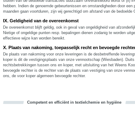
sluiten van de bedoelde transacties duurzaam onverantwoord wordt of (ii) i
hebben. Indien de genoemde gebeurtenissen en omstandigheden door een per
maanden gaan voortduren, zijn wij gerechtigd om afstand van de bedoeld
IX. Geldigheid van de overeenkomst
De overeenkomst blijft geldig, ook in geval van ongeldigheid van afzonderli
Nietige of ongeldige punten resp. bepalingen dienen zodanig te worden uitge
effectieve wijze kan worden bereikt.
X. Plaats van nakoming, toepasselijk recht en bevoegde rechte
De plaats van nakoming voor onze leveringen is de desbetreffende leverings
koper is dit de vestigingsplaats van onze vennootschap (Wiesbaden). Duits 
rechtsbetrekkingen tussen ons en koper, met uitsluiting van het Weens Koo
bevoegde rechter is de rechter van de plaats van vestiging van onze venno
ons, de voor koper algemeen bevoegde rechter.
Competent en efficiënt in textielchemie en hygiëne
cious
d