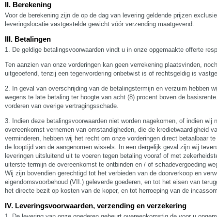
II. Berekening
Voor de berekening zijn de op de dag van levering geldende prijzen exclusi
leveringslocatie vastgestelde gewicht vóór verzending maatgevend.
III. Betalingen
1. De geldige betalingsvoorwaarden vindt u in onze opgemaakte offerte resp
Ten aanzien van onze vorderingen kan geen verrekening plaatsvinden, noch
uitgeoefend, tenzij een tegenvordering onbetwist is of rechtsgeldig is vastge
2. In geval van overschrijding van de betalingstermijn en verzuim hebben wi
wegens te late betaling ter hoogte van acht (8) procent boven de basisrente. 
vorderen van overige vertragingsschade.
3. Indien deze betalingsvoorwaarden niet worden nagekomen, of indien wij n
overeenkomst vernemen van omstandigheden, die de kredietwaardigheid va
verminderen, hebben wij het recht om onze vorderingen direct betaalbaar te 
de looptijd van de aangenomen wissels. In een dergelijk geval zijn wij teve
leveringen uitsluitend uit te voeren tegen betaling vooraf of met zekerheid
uiterste termijn de overeenkomst te ontbinden en / of schadevergoeding we
Wij zijn bovendien gerechtigd tot het verbieden van de doorverkoop en ver
eigendomsvoorbehoud (VII.) geleverde goederen, en tot het eisen van terug
het directe bezit op kosten van de koper, en tot herroeping van de incassom
IV. Leveringsvoorwaarden, verzending en verzekering
1. De levering van onze goederen gebeurt overeenkomstig de voor u opgema