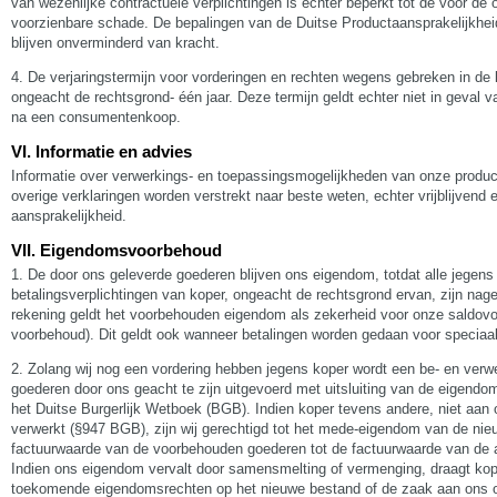
van wezenlijke contractuele verplichtingen is echter beperkt tot de voor de
voorzienbare schade. De bepalingen van de Duitse Productaansprakelijkhe
blijven onverminderd van kracht.
4. De verjaringstermijn voor vorderingen en rechten wegens gebreken in de l
ongeacht de rechtsgrond- één jaar. Deze termijn geldt echter niet in geval
na een consumentenkoop.
VI. Informatie en advies
Informatie over verwerkings- en toepassingsmogelijkheden van onze produc
overige verklaringen worden verstrekt naar beste weten, echter vrijblijvend e
aansprakelijkheid.
VII. Eigendomsvoorbehoud
1. De door ons geleverde goederen blijven ons eigendom, totdat alle jegen
betalingsverplichtingen van koper, ongeacht de rechtsgrond ervan, zijn na
rekening geldt het voorbehouden eigendom als zekerheid voor onze saldovo
voorbehoud). Dit geldt ook wanneer betalingen worden gedaan voor speciaa
2. Zolang wij nog een vordering hebben jegens koper wordt een be- en verw
goederen door ons geacht te zijn uitgevoerd met uitsluiting van de eigendo
het Duitse Burgerlijk Wetboek (BGB). Indien koper tevens andere, niet aa
verwerkt (§947 BGB), zijn wij gerechtigd tot het mede-eigendom van de nie
factuurwaarde van de voorbehouden goederen tot de factuurwaarde van de
Indien ons eigendom vervalt door samensmelting of vermenging, draagt ko
toekomende eigendomsrechten op het nieuwe bestand of de zaak aan ons o