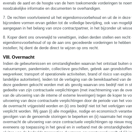
evenals de aard en de hoogte van de hem toekomende vorderingen te noeme
noodzakelijke informatie en documenten te overhandigen.
7. De rechten voortvloeiend uit het eigendomsvoorbehoud en uit de in deze
bijzondere vormen ervan gelden tot de volledige bevrijding, ook van mogelijke
aangegaan in het belang van onze contractpartner, in het bijzonder uit wiss
8. Koper dient ons onverwijld te verwittigen, indien derden stellen een rech
eigendomsvoorbehoud of op de aan ons gecedeerde vorderingen te hebben o
instellen; hij dient de derde direct te wijzen op ons recht.
VIII. Overmacht
Indien de gebeurtenissen en omstandigheden waarvan het ontstaat buiten onz
natuurrampen, pandemieën, collectieve geschillen, gebrek aan grondstoffen o
wegverkeer, transport of operationele activiteiten, brand of risico van explo
landelijke autoriteiten), leiden tot de verlaging van de bereikbaarheid van d
deze goederen gekocht worden met als gevolg waarvan ons bedrijf niet in st
gedeelte van zijn contractuele verplichtingen (met inachtneming van de over
van de uitvoering van de interne of externe leveringen) tegen de koper te vol
uitvoering van deze contractuele verplichtingen door de periode van het vo
de overmacht vrijgesteld worden en (ii) ons bedrijf niet tot het verkrijgen 
verplicht worden. Wij gaan (i) alle mogelijke, nodige en economisch veran
gevolgen van de genoemde storingen te beperken en (ii) naarmate het mogel
overmacht de uitvoering van onze contractuele verplichtingen op nieuw moge
eveneens op toepassing in het geval en in verband met de omstandigheden d