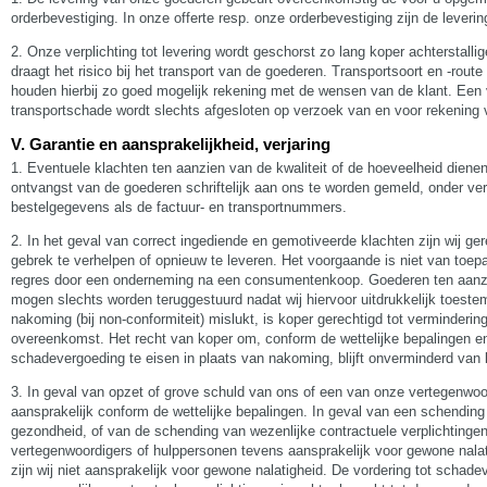
orderbevestiging. In onze offerte resp. onze orderbevestiging zijn de lever
2. Onze verplichting tot levering wordt geschorst zo lang koper achterstallig
draagt het risico bij het transport van de goederen. Transportsoort en -rou
houden hierbij zo goed mogelijk rekening met de wensen van de klant. Een 
transportschade wordt slechts afgesloten op verzoek van en voor rekening 
V. Garantie en aansprakelijkheid, verjaring
1. Eventuele klachten ten aanzien van de kwaliteit of de hoeveelheid dien
ontvangst van de goederen schriftelijk aan ons te worden gemeld, onder ve
bestelgegevens als de factuur- en transportnummers.
2. In het geval van correct ingediende en gemotiveerde klachten zijn wij g
gebrek te verhelpen of opnieuw te leveren. Het voorgaande is niet van toepa
regres door een onderneming na een consumentenkoop. Goederen ten aanz
mogen slechts worden teruggestuurd nadat wij hiervoor uitdrukkelijk toest
nakoming (bij non-conformiteit) mislukt, is koper gerechtigd tot vermindering
overeenkomst. Het recht van koper om, conform de wettelijke bepalingen 
schadevergoeding te eisen in plaats van nakoming, blijft onverminderd van 
3. In geval van opzet of grove schuld van ons of een van onze vertegenwoor
aansprakelijk conform de wettelijke bepalingen. In geval van een schending
gezondheid, of van de schending van wezenlijke contractuele verplichtingen 
vertegenwoordigers of hulppersonen tevens aansprakelijk voor gewone nalati
zijn wij niet aansprakelijk voor gewone nalatigheid. De vordering tot scha