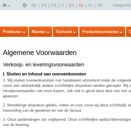
Aangevink
DE
EN
FR
IT
ES
NL
PL
RU
Home
Producten
Klanten
Techniek
Productiecontracten
Algemene Voorwaarden
Verkoop- en leveringsvoorwaarden
I. Sluiten en inhoud van overeenkomsten
1. Wij sluiten overeenkomsten met handelaren uitsluitend onder de volgend
zover niet uitdrukkelijk andere schriftelijke afspraken werden gemaakt. Wij 
inkoopvoorwaarden van onze kopers, ook niet in geval deze door ons niet u
gewezen.
2. Mondelinge afspraken gelden, indien en voor zover wij deze schriftelijk
toezending van de goederen en van de factuur.
3. Onze aanbiedingen zijn vrijblijvend. Onze schriftelijke opdrachtbevesti
van de levering.