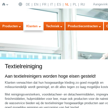
Aangevink
DE
EN
FR
IT
ES
NL
PL
RU
Home
Producten
Klanten
Techniek
Productiecontracten
Textielreiniging
Aan textielreinigers worden hoge eisen gesteld!
Klanten verwachten dat hun hoogwaardige kleding zo goed mogelijk en
milieuvriendelijk wordt gereinigd, en dit alles tegen zo laag mogelijke kost
Met reinigingsversterkers, voordetacheer- en detacheermiddelen, impregn
finishmiddelen, hulpmiddelen voor leer, maar ook producten voor de natrei
de wasservice bieden wij de textielreiniger hoogwaardige producten aan v
goed mogelijke reiniging en verzorging van het textiel.