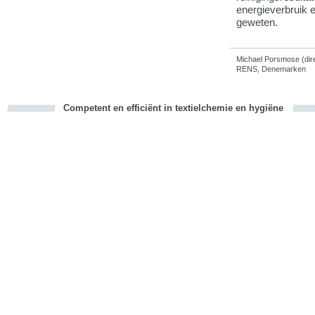
energieverbruik 
geweten.
Michael Porsmose (dir
RENS, Denemarken
Competent en efficiënt in textielchemie en hygiëne
cious
d