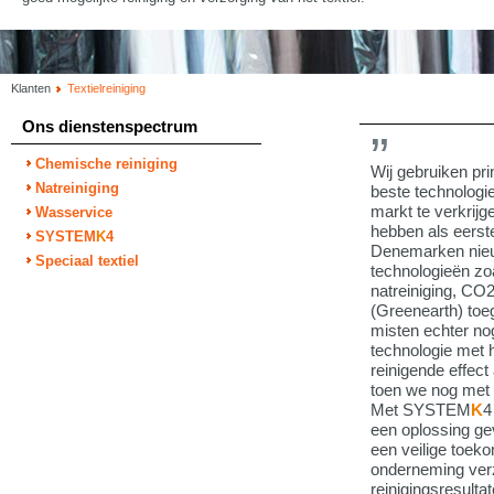
Klanten
Textielreiniging
Ons dienstenspectrum
Chemische reiniging
Wij gebruiken pri
Natreiniging
beste technologie
markt te verkrijg
Wasservice
hebben als eerste
SYSTEM
K
4
Denemarken nie
Speciaal textiel
technologieën zo
natreiniging, CO
(Greenearth) toe
misten echter no
technologie met 
reinigende effect
toen we nog met 
Met SYSTEM
K
4
een oplossing ge
een veilige toek
onderneming ver
reinigingsresultat