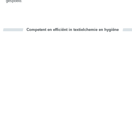
gespoeld.
Competent en efficiënt in textielchemie en hygiëne
cious
d