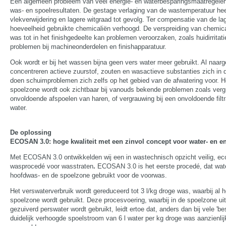
Een algemeen probleem van veel energie- en waterbesparingsmaatregelen
was- en spoelresultaten. De gestage verlaging van de wastemperatuur hee
vlekverwijdering en lagere witgraad tot gevolg. Ter compensatie van de l
hoeveelheid gebruikte chemicaliën verhoogd. De verspreiding van chemic
was tot in het finishgedeelte kan problemen veroorzaken, zoals huidirritati
problemen bij machineonderdelen en finishapparatuur.
Ook wordt er bij het wassen bijna geen vers water meer gebruikt. Al naar
concentreren actieve zuurstof, zouten en wasactieve substanties zich in 
doen schuimproblemen zich zelfs op het gebied van de afwatering voor. He
spoelzone wordt ook zichtbaar bij vanouds bekende problemen zoals ver
onvoldoende afspoelen van haren, of vergrauwing bij een onvoldoende filt
water.
De oplossing
ECOSAN 3.0: hoge kwaliteit met een zinvol concept voor water- en e
Met ECOSAN 3.0 ontwikkelden wij een in wastechnisch opzicht veilig, ec
wasprocedé voor wasstraten
.
ECOSAN 3.0 is het eerste procedé, dat wate
hoofdwas- en de spoelzone gebruikt voor de voorwas.
Het verswaterverbruik wordt gereduceerd tot 3 l/kg droge was, waarbij al he
spoelzone wordt gebruikt. Deze procesvoering, waarbij in de spoelzone uit
gezuiverd perswater wordt gebruikt, leidt ertoe dat, anders dan bij vele 'b
duidelijk verhoogde spoelstroom van 6 l water per kg droge was aanzienlij