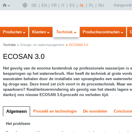
Aangevink
DE
EN
FR
IT
ES
NL
PL
RU
Home
Producten
Klanten
Techniek
Productiecontracten
Techniek
Energie- en watermanagement
ECOSAN 3.0
ECOSAN 3.0
Het gevolg van de enorme kostendruk op professionele wasserijen is e
besparingen op het waterverbruik. Hier heeft de techniek al grote vo
wasstraten behalen door de installatie van opvangtanks een waterverbrui
kg droge was. Deze trend zet zich voort in de procestechniek. Maar wel
spaarkoers? Kwaliteitsvermindering als gevolg van het steeds lagere w
dankzij ons nieuwe ECOSAN 3.0-procedé nu verleden tijd.
Algemeen
Procedé en technologie
De voordelen
Conclusie
Het probleem