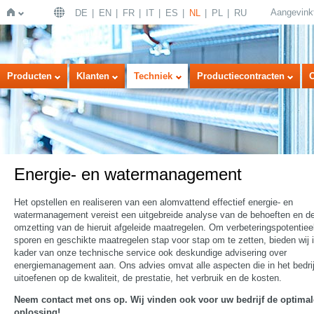
Aangevink
DE
EN
FR
IT
ES
NL
PL
RU
Home
Producten
Klanten
Techniek
Productiecontracten
Energie- en watermanagement
Het opstellen en realiseren van een alomvattend effectief energie- en
watermanagement vereist een uitgebreide analyse van de behoeften en d
omzetting van de hieruit afgeleide maatregelen. Om verbeteringspotentieel
sporen en geschikte maatregelen stap voor stap om te zetten, bieden wij i
kader van onze technische service ook deskundige advisering over
energiemanagement aan. Ons advies omvat alle aspecten die in het bedrij
uitoefenen op de kwaliteit, de prestatie, het verbruik en de kosten.
Neem contact met ons op. Wij vinden ook voor uw bedrijf de optimal
oplossing!