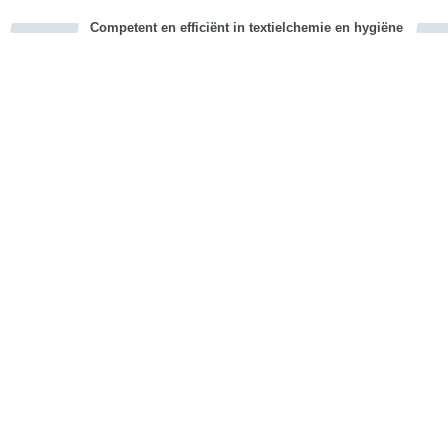
Competent en efficiënt in textielchemie en hygiëne
cious
d