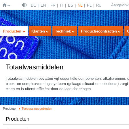
Aangevink
DE
EN
FR
IT
ES
NL
PL
RU
Home
Producten
Klanten
Techniek
Productiecontracten
Totaalwasmiddelen
Totaalwasmiddelen bevatten vijf essentiële componenten: alkalibronnen,
bleek- en complexvormingssysteem (gelaagd silicaat en cobuilders) zorgt
eisen en is uiterst efficiënt door de lage doseringen.
Producten
Toepassingsgebieden
Producten