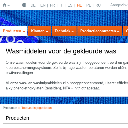
Aangevink
DE
EN
FR
IT
ES
NL
PL
RU
Home
Producten
Klanten
Techniek
Productiecontracten
Wasmiddelen voor de gekleurde was
Onze wasmiddelen voor de gekleurde was zijn hooggeconcentreerd en gara
kleurbeschermingssysteem. Zelfs bij lage wastemperaturen worden oliën, 
eiwitvervuilingen.
Al onze was- en washulpmiddelen zijn hooggeconcentreerd, uiterst efficiën
alkylphenolethoxylaten (tensiden), NTA = nitrilotriacetaat.
Producten
Toepassingsgebieden
Producten