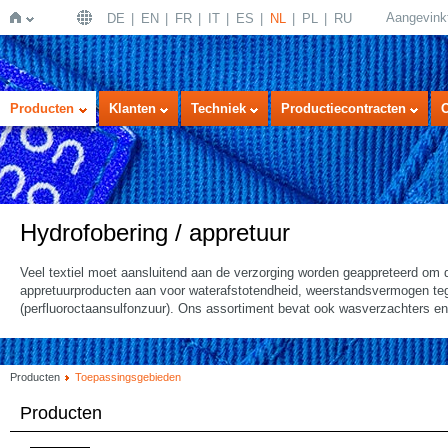
Aangevink
DE
EN
FR
IT
ES
NL
PL
RU
Home
Producten
Klanten
Techniek
Productiecontracten
Hydrofobering / appretuur
Veel textiel moet aansluitend aan de verzorging worden geappreteerd om 
appretuurproducten aan voor waterafstotendheid, weerstandsvermogen teg
(perfluoroctaansulfonzuur). Ons assortiment bevat ook wasverzachters e
Producten
Toepassingsgebieden
Producten