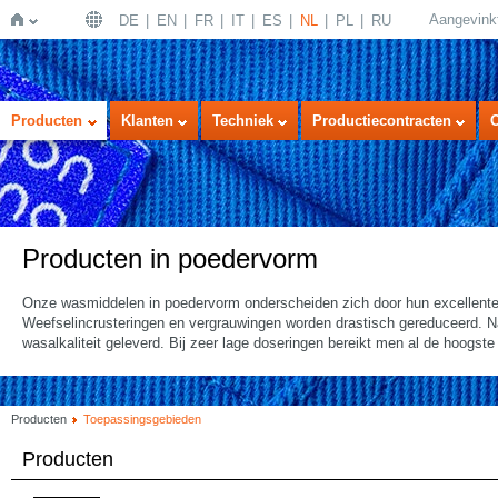
Aangevink
DE
EN
FR
IT
ES
NL
PL
RU
Home
Producten
Klanten
Techniek
Productiecontracten
Producten in poedervorm
Onze wasmiddelen in poedervorm onderscheiden zich door hun excellente 
Weefselincrusteringen en vergrauwingen worden drastisch gereduceerd. N
wasalkaliteit geleverd. Bij zeer lage doseringen bereikt men al de hoogste e
Producten
Toepassingsgebieden
Producten