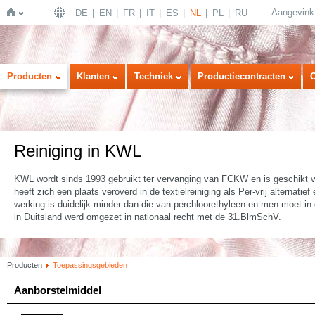
Aangevink
DE
EN
FR
IT
ES
NL
PL
RU
Home
Producten
Klanten
Techniek
Productiecontracten
Reiniging in KWL
KWL wordt sinds 1993 gebruikt ter vervanging van FCKW en is geschikt voo
heeft zich een plaats veroverd in de textielreiniging als Per-vrij alternat
werking is duidelijk minder dan die van perchloorethyleen en men moet in
in Duitsland werd omgezet in nationaal recht met de 31.BlmSchV.
Producten
Toepassingsgebieden
Aanborstelmiddel