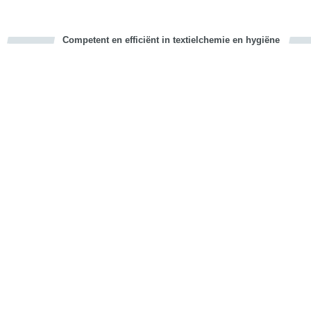
Competent en efficiënt in textielchemie en hygiëne
cious
d