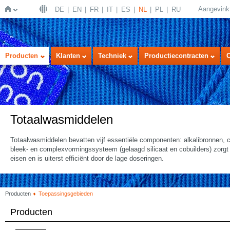
Aangevink
DE
EN
FR
IT
ES
NL
PL
RU
Home
Producten
Klanten
Techniek
Productiecontracten
Totaalwasmiddelen
Totaalwasmiddelen bevatten vijf essentiële componenten: alkalibronnen,
bleek- en complexvormingssysteem (gelaagd silicaat en cobuilders) zorgt
eisen en is uiterst efficiënt door de lage doseringen.
Producten
Toepassingsgebieden
Producten