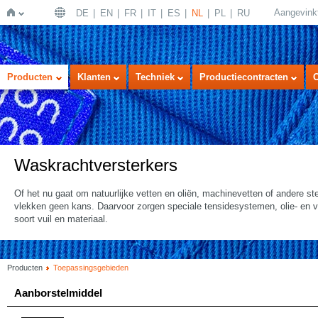
Aangevink
DE
EN
FR
IT
ES
NL
PL
RU
Home
Producten
Klanten
Techniek
Productiecontracten
Waskrachtversterkers
Of het nu gaat om natuurlijke vetten en oliën, machinevetten of andere 
vlekken geen kans. Daarvoor zorgen speciale tensidesystemen, olie- en ve
soort vuil en materiaal.
Producten
Toepassingsgebieden
Aanborstelmiddel