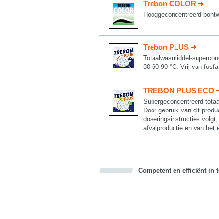
Trebon COLOR
Hooggeconcentreerd bontw
Trebon PLUS
Totaalwasmiddel-superconce
30-60-90 °C. Vrij van fosf
TREBON PLUS ECO
Supergeconcentreerd totaal
Door gebruik van dit produ
doseringsinstructies volgt
afvalproductie en van het 
Competent en efficiënt in 
Bookmark this on Delicious
Facebook
Twitter
Recommend