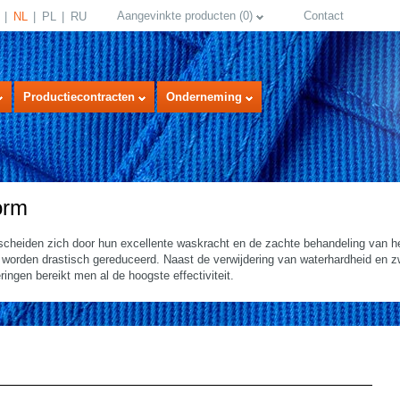
Aangevinkte producten
(
0
)
Contact
NL
PL
RU
Productiecontracten
Onderneming
orm
heiden zich door hun excellente waskracht en de zachte behandeling van het
 worden drastisch gereduceerd. Naast de verwijdering van waterhardheid en 
ringen bereikt men al de hoogste effectiviteit.
select language