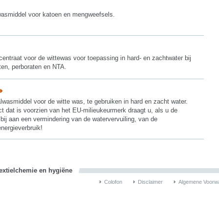
asmiddel voor katoen en mengweefsels.
ntraat voor de wittewas voor toepassing in hard- en zachtwater bij
aten, perboraten en NTA.
wasmiddel voor de witte was, te gebruiken in hard en zacht water.
ct dat is voorzien van het EU-milieukeurmerk draagt u, als u de
, bij aan een vermindering van de watervervuiling, van de
energieverbruik!
textielchemie en hygiëne
Colofon
Disclaimer
Algemene Voorw