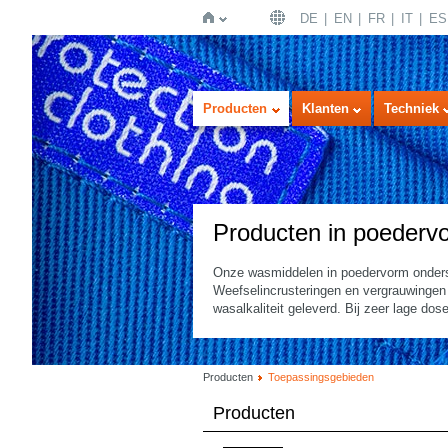
DE
EN
FR
IT
ES
Home
Producten
Klanten
Techniek
Producten in poederv
Onze wasmiddelen in poedervorm ondersc
Weefselincrusteringen en vergrauwingen
wasalkaliteit geleverd. Bij zeer lage dose
Producten
Toepassingsgebieden
Producten