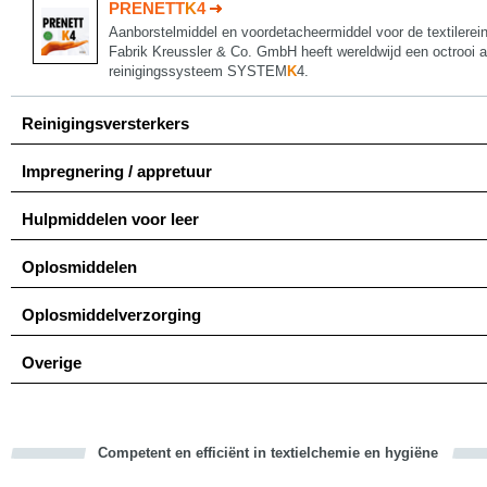
PRENETT
K
4
Aanborstelmiddel en voordetacheermiddel voor de textiler
Fabrik Kreussler & Co. GmbH heeft wereldwijd een octrooi 
reinigingssysteem SYSTEM
K
4.
Reinigingsversterkers
Impregnering / appretuur
Hulpmiddelen voor leer
Oplosmiddelen
Oplosmiddelverzorging
Overige
Competent en efficiënt in textielchemie en hygiëne
cious
d