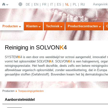
Aangevink
DE
EN
FR
IT
ES
NL
PL
RU
Home
Producten
Klanten
Techniek
Productiecontracten
Reiniging in SOLVON
K
4
SYSTEM
K
4 is een door ons wereldwijd ter octrooi aangemeld, innovatief 
vormt het oplosmiddel SOLVON
K
4. SOLVON
K
4 is een halogeenvrij, org
reinigingsprestatie. Het heeft dezelfde, deels zelfs een betere reinigingskr
afbreekbaar organisch oplosmiddel, zonder wasetikettering, dat in Europa n
gevaarlijke stoffen (Gefahrstoff). Bovendien kwam het bij dermatologische 
Producten
Toepassingsgebieden
Aanborstelmiddel