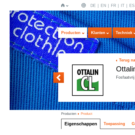
DE
EN
FR
IT
ES
Home
Producten
Klanten
Techniek
Terug na
Ottal
Ottalin ECOSAN
Fosfaatvri
Producten
Product
Eigenschappen
Toepassing
G