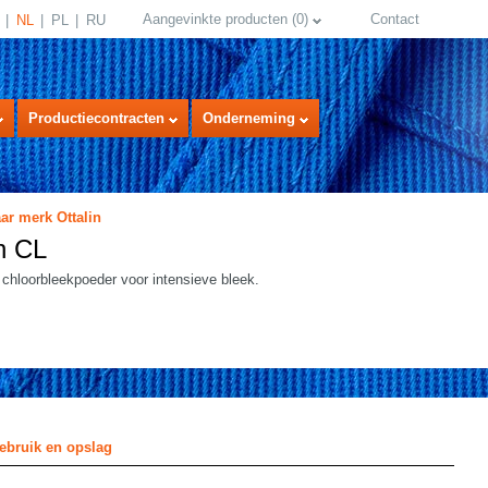
Aangevinkte producten
(
0
)
Contact
NL
PL
RU
Productiecontracten
Onderneming
ar merk Ottalin
in CL
j chloorbleekpoeder voor intensieve bleek.
select language
ebruik en opslag