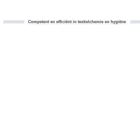
Competent en efficiënt in textielchemie en hygiëne
cious
d