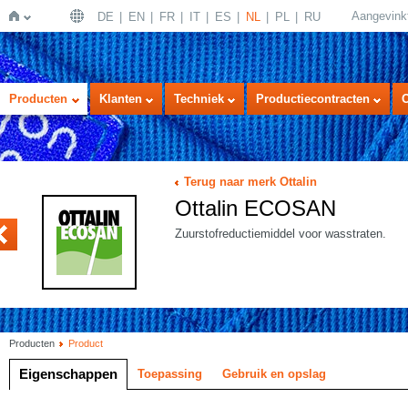
Aangevink
DE
EN
FR
IT
ES
NL
PL
RU
Home
Producten
Klanten
Techniek
Productiecontracten
Terug naar merk Ottalin
Ottalin ECOSAN
NZYM
Zuurstofreductiemiddel voor wasstraten.
Producten
Product
Eigenschappen
Toepassing
Gebruik en opslag