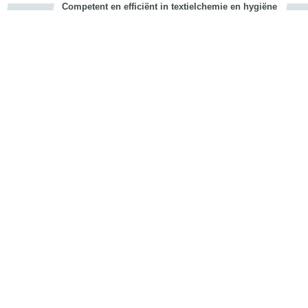
Competent en efficiënt in textielchemie en hygiëne
cious
d