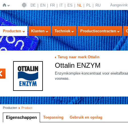
Aangevink
DE
EN
FR
IT
ES
NL
PL
RU
Home
Producten
Klanten
Techniek
Productiecontracten
Terug naar merk Ottalin
Ottalin ENZYM
NISH
Enzymkomplex-koncentraat voor eiwitafbraak
voorwas.
Producten
Product
Eigenschappen
Toepassing
Gebruik en opslag