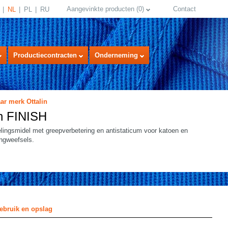
Aangevinkte producten
(
0
)
Contact
NL
PL
RU
Productiecontracten
Onderneming
ar merk Ottalin
in FINISH
ingsmidel met greepverbetering en antistaticum voor katoen en
ngweefsels.
select language
ebruik en opslag