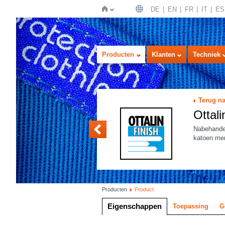
DE
EN
FR
IT
ES
Home
Producten
Klanten
Techniek
Terug na
Ottal
OTTALIN ODX
Nabehandel
katoen me
Producten
Product
Eigenschappen
Toepassing
G