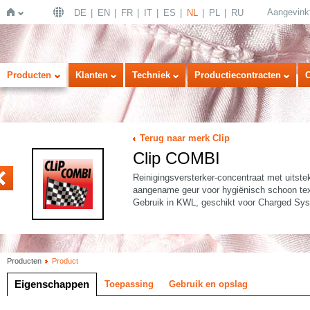
Aangevink
DE
EN
FR
IT
ES
NL
PL
RU
Home
Producten
Klanten
Techniek
Productiecontracten
Terug naar merk Clip
Clip COMBI
FORT
Reinigingsversterker-concentraat met uitste
aangename geur voor hygiënisch schoon text
Gebruik in KWL, geschikt voor Charged Sys
Producten
Product
Eigenschappen
Toepassing
Gebruik en opslag