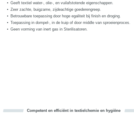
Geeft textiel water-, olie-, en vuilafstotende eigenschappen.
Zeer zachte, buigzame, zijdeachtige goederengreep.
Betrouwbare toepassing door hoge egaliteit bij finish en droging.
Toepassing in dompel-, in de kuip of door middle van sproeienproces.
Geen vorming van inert gas in Sterilisatoren.
Competent en efficiënt in textielchemie en hygiëne
cious
d