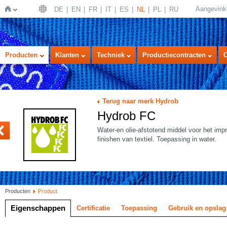
Aangevink
DE
EN
FR
IT
ES
NL
PL
RU
Home
Producten
Klanten
Techniek
Productiecontracten
Terug naar merk Hydrob
Hydrob FC
ASYDRY
Water-en olie-afstotend middel voor het im
finishen van textiel. Toepassing in water.
Producten
Product
Eigenschappen
Certificatie
Toepassing
Gebruik en opslag