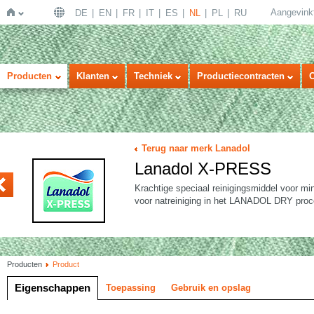
Aangevink
DE
EN
FR
IT
ES
NL
PL
RU
Home
Producten
Klanten
Techniek
Productiecontracten
Terug naar merk Lanadol
Lanadol X-PRESS
APRET
Krachtige speciaal reinigingsmiddel voor min
voor natreiniging in het LANADOL DRY proc
Producten
Product
Eigenschappen
Toepassing
Gebruik en opslag