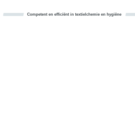
Competent en efficiënt in textielchemie en hygiëne
cious
d