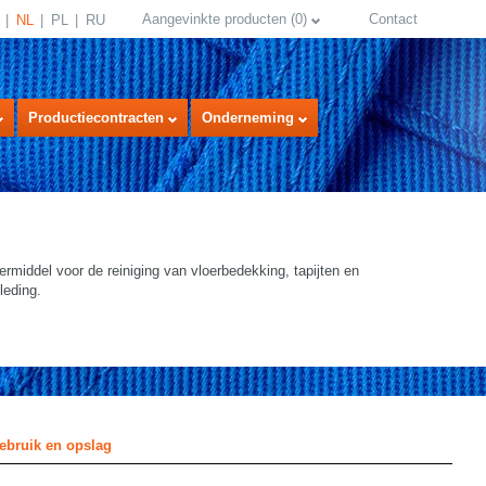
Aangevinkte producten
(
0
)
Contact
NL
PL
RU
Productiecontracten
Onderneming
middel voor de reiniging van vloerbedekking, tapijten en
leding.
select language
ebruik en opslag