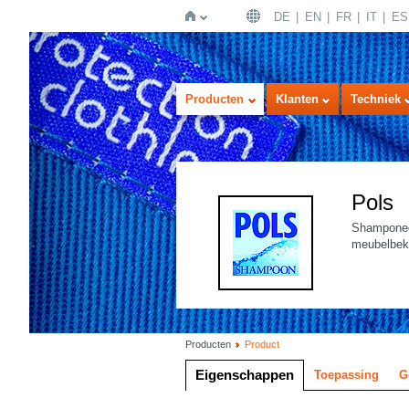
DE
EN
FR
IT
ES
Home
Producten
Klanten
Techniek
Pols
Shamponeer
meubelbek
Producten
Product
Eigenschappen
Toepassing
G