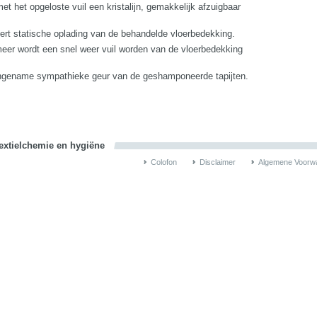
met het opgeloste vuil een kristalijn, gemakkelijk afzuigbaar
dert statische oplading van de behandelde vloerbedekking.
meer wordt een snel weer vuil worden van de vloerbedekking
ngename sympathieke geur van de geshamponeerde tapijten.
textielchemie en hygiëne
Colofon
Disclaimer
Algemene Voorw