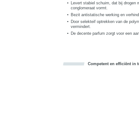
Levert stabiel schuim, dat bij drogen 
conglomeraat vormt.
Bezit antistatische werking en verhin
Door selekteif optrekken van de poly
vermindert.
De decente parfum zorgt voor een aa
Competent en efficiënt in 
Bookmark this on Delicious
Facebook
Twitter
Recommend