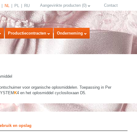
Aangevinkte producten
(
0
)
Contact
NL
PL
RU
Productiecontracten
Onderneming
mmiddel
e-ontschuimer voor organische oplosmiddelen. Toepassing in Per
SYSTEM
K
4 en het oplosmiddel cyclosiloxaan D5.
select language
ebruik en opslag