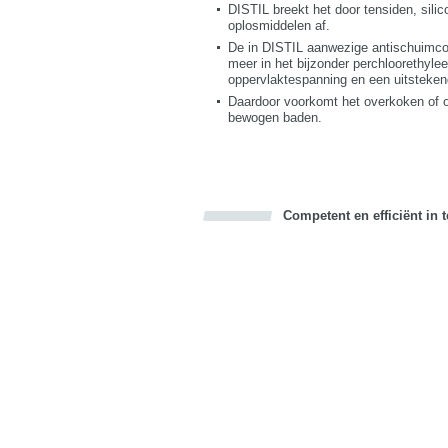
DISTIL breekt het door tensiden, sili
oplosmiddelen af.
De in DISTIL aanwezige antischuimcom
meer in het bijzonder perchloorethyle
oppervlaktespanning en een uitsteken
Daardoor voorkomt het overkoken of o
bewogen baden.
Competent en efficiënt in 
Bookmark this on Delicious
Facebook
Twitter
Recommend