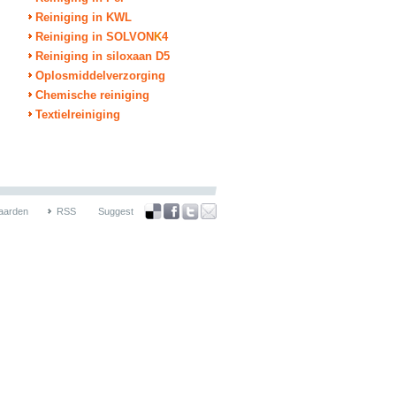
Reiniging in KWL
Reiniging in SOLVON
K
4
Reiniging in siloxaan D5
Oplosmiddelverzorging
Chemische reiniging
Textielreiniging
aarden
RSS
Suggest