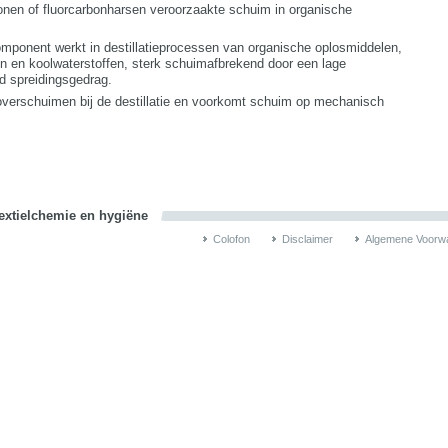
conen of fluorcarbonharsen veroorzaakte schuim in organische
ponent werkt in destillatieprocessen van organische oplosmiddelen,
en en koolwaterstoffen, sterk schuimafbrekend door een lage
d spreidingsgedrag.
verschuimen bij de destillatie en voorkomt schuim op mechanisch
textielchemie en hygiëne
Colofon
Disclaimer
Algemene Voorw