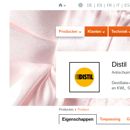
DE
EN
FR
IT
ES
Home
Producten
Klanten
Techniek
Distil
Antischui
Destillati
en KWL, 
Producten
Product
Eigenschappen
Toepassing
G