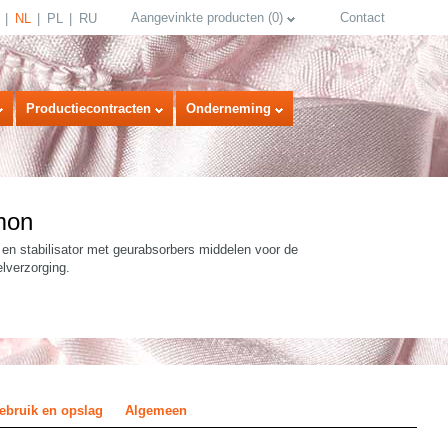
Aangevinkte producten
(
0
)
Contact
NL
PL
RU
Productiecontracten
Onderneming
mon
 en stabilisator met geurabsorbers middelen voor de
lverzorging.
select language
ebruik en opslag
Algemeen