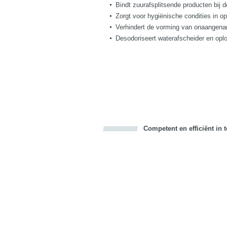
Bindt zuurafsplitsende producten bij de
Zorgt voor hygiënische condities in o
Verhindert de vorming van onaangename
Desodoriseert waterafscheider en opl
Competent en efficiënt in 
Bookmark this on Delicious
Facebook
Twitter
Recommend