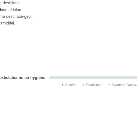
 destillatie.
plosmiddelen.
 destillatie-geur.
osmiddel.
textielchemie en hygiëne
Colofon
Disclaimer
Algemene Voorw