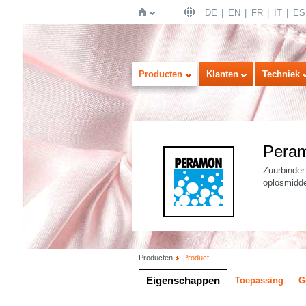
DE
EN
FR
IT
ES
Home
Producten
Klanten
Techniek
Pera
Zuurbinder
oplosmidde
Producten
Product
Eigenschappen
Toepassing
G