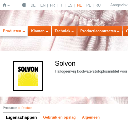
Aangevink
DE
EN
FR
IT
ES
NL
PL
RU
Home
Producten
Klanten
Techniek
Productiecontracten
Solvon
Hallogeenvrij koolwaterstofoplosmiddel voor d
Producten
Product
Eigenschappen
Gebruik en opslag
Algemeen