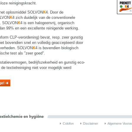
loze reinigingskracht.
 het oplosmiddel SOLVON
K
4. Door de
SOLVON
K
4 zich duidelijk van de conventionele
ng. SOLVON
K
4 is een halogeenvrij, organisch
dan 99% en een excellente reinigende werking.
nform CLP-verordening) bevat, resp. zeer gunstig
het bovendien snel en volledig geaccepteerd door
 overheden. SOLVON
K
4 is bovendien biologisch
sche test als "zeer goed".
statievermogen, bedrijfszekerheid en gunstig eco-
 de textielreiniging niet voor mogelijk werd
ge!
textielchemie en hygiëne
Colofon
Disclaimer
Algemene Voorw