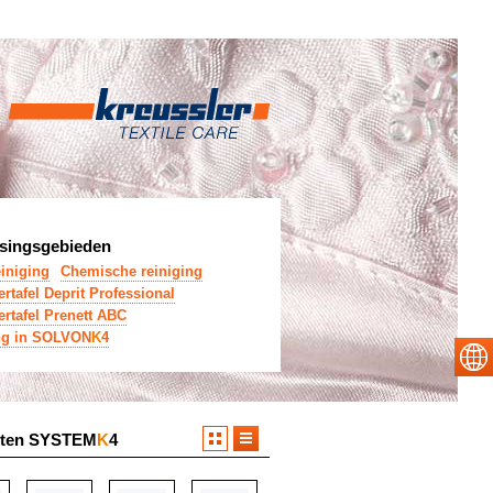
singsgebieden
einiging
Chemische reiniging
rtafel Deprit Professional
ertafel Prenett ABC
ng in SOLVON
K
4
cten SYSTEM
K
4