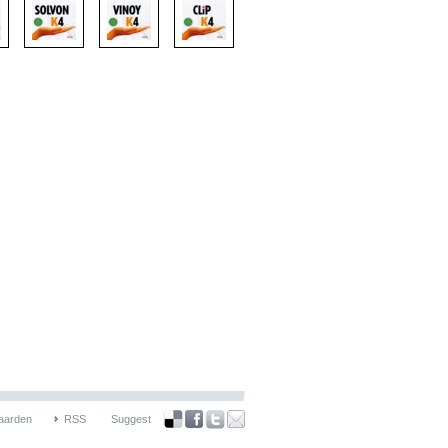
aarden
RSS
Suggest