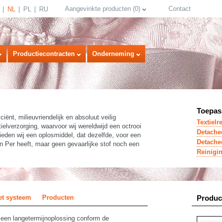
Aangevinkte producten
(
0
)
Contact
NL
PL
RU
Productiecontracten
Onderneming
Toepas
iciënt, milieuvriendelijk en absoluut veilig
Textielr
tielverzorging, waarvoor wij wereldwijd een octrooi
Detachee
ieden wij een oplosmiddel, dat dezelfde, voor een
Detache
an Per heeft, maar geen gevaarlijke stof noch een
Reinigi
select language
et systeem
Producten
Produ
n een langetermijnoplossing conform de