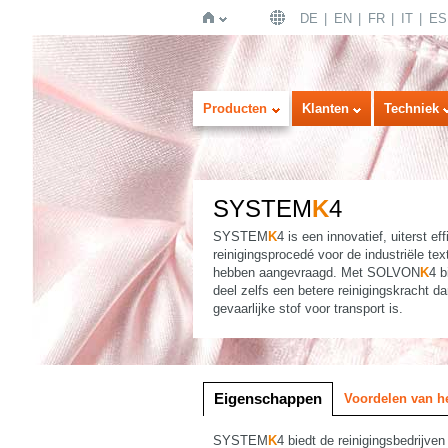
DE
EN
FR
IT
ES
Home
Producten
Klanten
Techniek
SYSTEM
K
4
SYSTEM
K
4 is een innovatief, uiterst eff
reinigingsprocedé voor de industriële tex
hebben aangevraagd. Met SOLVON
K
4 b
deel zelfs een betere reinigingskracht d
gevaarlijke stof voor transport is.
Afbeelding
Lijst
Eigenschappen
Voordelen van h
SYSTEM
K
4 biedt de reinigingsbedrijve