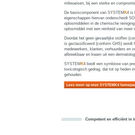
milieueisen, bij een sterke en compromis
De basiscomponent van SYSTEM
K
4 is
eigenschappen hiervan onderscheidt 
oplosmiddelen in de chemische reinigi
oplosmiddel met een reinheid van meer 
Doordat het geen gevaarlijke stoffen (co
is geclassificeerd (conform GHS) wordt 
medewerkers, klanten, verhuurders en
afbreekbaar en kwam uit een dermatologi
SYSTEM
K
4 biedt een symbiose van pre
toxicologisch gedrag, dat tot op heden in
gehouden.
Lees meer op onze SYSTEMK4 homepa
Competent en efficiënt in 
Bookmark this on Delicious
Facebook
Twitter
Recommend