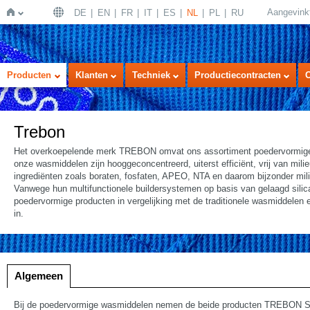
Aangevink
DE
EN
FR
IT
ES
NL
PL
RU
Home
Producten
Klanten
Techniek
Productiecontracten
Trebon
Het overkoepelende merk TREBON omvat ons assortiment poedervormige
onze wasmiddelen zijn hooggeconcentreerd, uiterst efficiënt, vrij van mili
ingrediënten zoals boraten, fosfaten, APEO, NTA en daarom bijzonder milie
Vanwege hun multifunctionele buildersystemen op basis van gelaagd sili
poedervormige producten in vergelijking met de traditionele wasmiddelen 
in.
Algemeen
Bij de poedervormige wasmiddelen nemen de beide producten TREBON