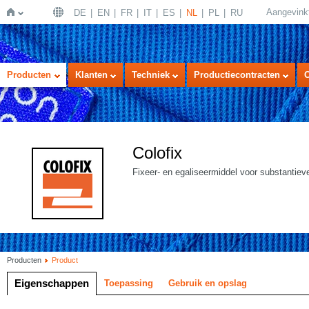
Aangevink
DE
EN
FR
IT
ES
NL
PL
RU
Home
Producten
Klanten
Techniek
Productiecontracten
Colofix
Fixeer- en egaliseermiddel voor substantieve
Producten
Product
Eigenschappen
Toepassing
Gebruik en opslag