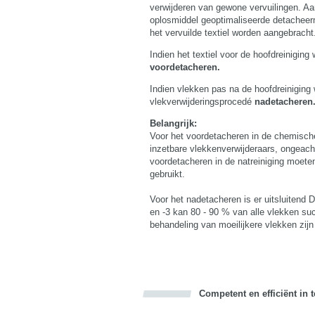
verwijderen van gewone vervuilingen. Aa
oplosmiddel geoptimaliseerde detacheerm
het vervuilde textiel worden aangebracht
Indien het textiel voor de hoofdreinigin
voordetacheren.
Indien vlekken pas na de hoofdreinigin
vlekverwijderingsprocedé
nadetacheren
Belangrijk:
Voor het voordetacheren in de chemisch
inzetbare vlekkenverwijderaars, ongeach
voordetacheren in de natreiniging mo
gebruikt.
Voor het nadetacheren is er uitsluite
en -3 kan 80 - 90 % van alle vlekken su
behandeling van moeilijkere vlekken zijn 
Competent en efficiënt in 
Bookmark this on Delicious
Facebook
Twitter
Recommend