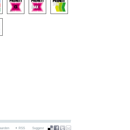
aarden
RSS
Suggest