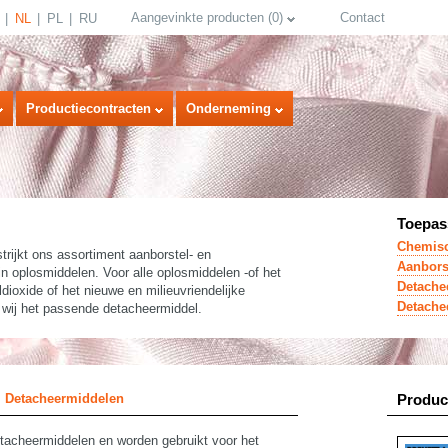
Aangevinkte producten
(
0
)
Contact
NL
PL
RU
Productiecontracten
Onderneming
Toepas
Chemisc
ijkt ons assortiment aanborstel- en
Aanbors
n oplosmiddelen. Voor alle oplosmiddelen -of het
Detache
dioxide of het nieuwe en milieuvriendelijke
Detache
n wij het passende detacheermiddel.
select language
Detacheermiddelen
Produc
tacheermiddelen en worden gebruikt voor het