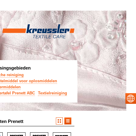
singsgebieden
he reiniging
telmiddel voor oplosmiddelen
ermiddelen
ertafel Prenett ABC
Textielreiniging
ten Prenett