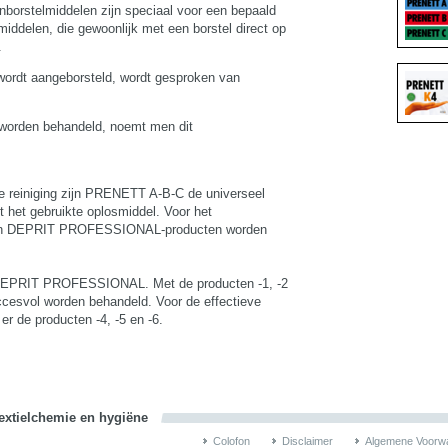
nborstelmiddelen zijn speciaal voor een bepaald
iddelen, die gewoonlijk met een borstel direct op
.
g wordt aangeborsteld, wordt gesproken van
g worden behandeld, noemt men dit
.
e reiniging zijn PRENETT A-B-C de universeel
t het gebruikte oplosmiddel. Voor het
eten DEPRIT PROFESSIONAL-producten worden
nd DEPRIT PROFESSIONAL. Met de producten -1, -2
ccesvol worden behandeld. Voor de effectieve
er de producten -4, -5 en -6.
textielchemie en hygiëne
Colofon
Disclaimer
Algemene Voorw