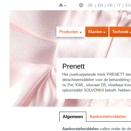
DE
EN
FR
IT
ES
Home
Producten
Klanten
Techniek
Prenett
Het overkoepelende merk PRENETT bestr
detacheermiddelen voor de behandeling i
nu Per, KWL, siloxaan D5, vloeibaar kool
oplosmiddel SOLVON
K
4 betreft- hebbe
Afbeelding
Lijst
Algemeen
Aanborstelmiddelen
Aanborstelmiddelen
vallen onder de de