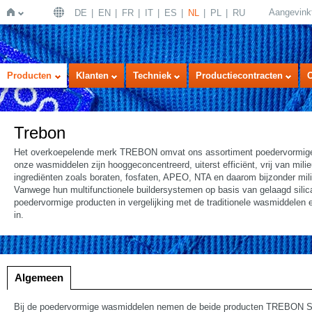
Aangevink
DE
EN
FR
IT
ES
NL
PL
RU
Home
Producten
Klanten
Techniek
Productiecontracten
Trebon
Het overkoepelende merk TREBON omvat ons assortiment poedervormige
onze wasmiddelen zijn hooggeconcentreerd, uiterst efficiënt, vrij van mili
ingrediënten zoals boraten, fosfaten, APEO, NTA en daarom bijzonder milie
Vanwege hun multifunctionele buildersystemen op basis van gelaagd sili
poedervormige producten in vergelijking met de traditionele wasmiddelen 
in.
Algemeen
Bij de poedervormige wasmiddelen nemen de beide producten TREBON