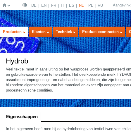
Aangevink
DE
EN
FR
IT
ES
NL
PL
RU
Home
Producten
Klanten
Techniek
Productiecontracten
Hydrob
Veel textiel moet in aansluiting op het wasproces worden geappreteerd om 
en gebruikswaarde ervan te herstellen. Het overkoepelende merk HYDR
assortiment impregnerings- en nabehandelingsmiddelen, die zijn toegesn
bijzondere eigenschappen van het materiaal en exact zijn aangepast aan 
procestechnische condities.
Eigenschappen
In het algemeen heeft men bij de hydrofobering van textiel twee verschil