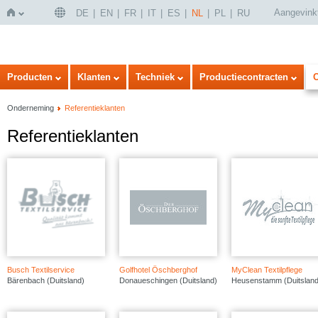
Aangevink
DE
EN
FR
IT
ES
NL
PL
RU
Home
Producten
Klanten
Techniek
Productiecontracten
Onderneming
Referentieklanten
Referentieklanten
Busch Textilservice
Golfhotel Öschberghof
MyClean Textilpflege
Bärenbach (Duitsland)
Donaueschingen (Duitsland)
Heusenstamm (Duitsland