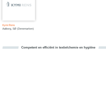
Kymi Rens
Aalborg, SØ (Denemarken)
Competent en efficiënt in textielchemie en hygiëne
cious
d