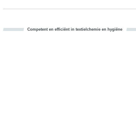
Competent en efficiënt in textielchemie en hygiëne
cious
d