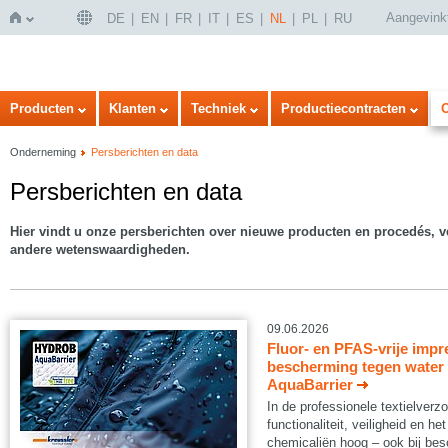
Aangevink
DE
EN
FR
IT
ES
NL
PL
RU
Home
Producten
Klanten
Techniek
Productiecontracten
Onderneming
Persberichten en data
Persberichten en data
Hier vindt u onze persberichten over nieuwe producten en procedés, v
andere wetenswaardigheden.
09.06.2026
Fluor- en PFAS-vrije impr
bescherming tegen water
AquaBarrier
In de professionele textielverzo
functionaliteit, veiligheid en he
chemicaliën hoog – ook bij be