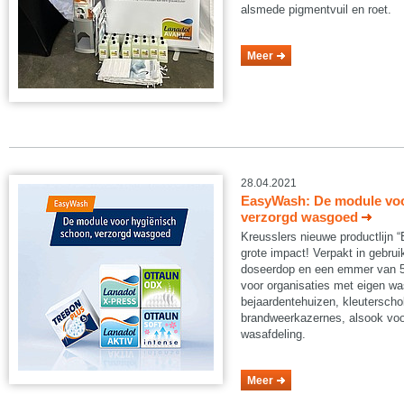
alsmede pigmentvuil en roet.
Meer
28.04.2021
EasyWash: De module voo
verzorgd wasgoed
Kreusslers nieuwe productlijn 
grote impact! Verpakt in gebruik
doseerdop en een emmer van 5 
voor organisaties met eigen was
bejaardentehuizen, kleuterscho
brandweerkazernes, alsook voor
wasafdeling.
Meer