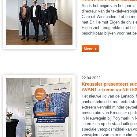
Sinds het begin van het jaar is
directeur van de textielverzorgi
Care uit Wiesbaden. Tot en met 
met Dr. Helmut Eigen de divisie 
Eigen zich terugtrekken uit h
beschikbaar blijven voor het bed
Meer
22.04.2022
Kreussler presenteert su
AVANT x-treme op NETE
Het nieuwe lid van de Lanadol f
aanborstelmiddel met extra st
extreem vervuild minder gevoeli
presentatie van Kreussler op
in Nieuwegein bij Polymark in 
lieten zich op de stand uitlegg
speciale vetoplosmiddel kan wo
verwijderen van extreme olie- 