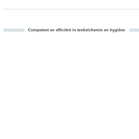
Competent en efficiënt in textielchemie en hygiëne
cious
d