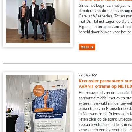
Sinds het begin van het jaar is
directeur van de textielverzorgi
Care uit Wiesbaden. Tot en met 
met Dr. Helmut Eigen de divisie 
Eigen zich terugtrekken uit h
beschikbaar blijven voor het bed
Meer
22.04.2022
Kreussler presenteert su
AVANT x-treme op NETE
Het nieuwe lid van de Lanadol f
aanborstelmiddel met extra st
extreem vervuild minder gevoeli
presentatie van Kreussler op
in Nieuwegein bij Polymark in 
lieten zich op de stand uitlegg
speciale vetoplosmiddel kan wo
verwijderen van extreme olie- 