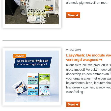
alsmede pigmentvuil en roet.
Meer
28.04.2021
EasyWash: De module voo
verzorgd wasgoed
Kreusslers nieuwe productlijn 
grote impact! Verpakt in gebruik
doseerdop en een emmer van 5 
voor organisaties met eigen was
bejaardentehuizen, kleuterscho
brandweerkazernes, alsook voor
wasafdeling.
Meer