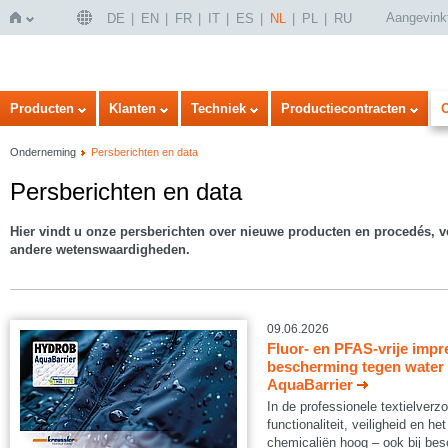
Aangevink
DE
EN
FR
IT
ES
NL
PL
RU
Home
Producten
Klanten
Techniek
Productiecontracten
Onderneming
Persberichten en data
Persberichten en data
Hier vindt u onze persberichten over nieuwe producten en procedés, v
andere wetenswaardigheden.
09.06.2026
Fluor- en PFAS-vrije impr
bescherming tegen water
AquaBarrier
In de professionele textielverzo
functionaliteit, veiligheid en he
chemicaliën hoog – ook bij be