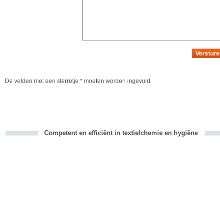
De velden met een sterretje * moeten worden ingevuld.
Competent en efficiënt in textielchemie en hygiëne
cious
d