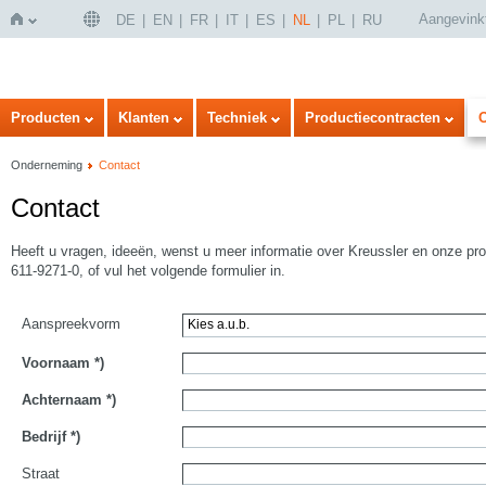
Aangevink
DE
EN
FR
IT
ES
NL
PL
RU
Home
Producten
Klanten
Techniek
Productiecontracten
Onderneming
Contact
Contact
Heeft u vragen, ideeën, wenst u meer informatie over Kreussler en onze pr
611-9271-0, of vul het volgende formulier in.
Aanspreekvorm
Voornaam
*)
Achternaam
*)
Bedrijf
*)
Straat