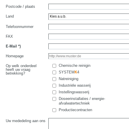
Postcode / plaats
Land
Telefoonnummer
FAX
E-Mail
*)
Homepage
Chemische reinigin
Op welk onderdeel
heeft uw vraag
SYSTEM
K
4
betrekking?
Natreiniging
Industriële wasserij
Instellingswasserij
Doseerinstallaties / energie-
afvalwatertechniek
Productiecontracten
Uw mededeling aan ons