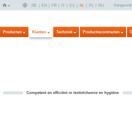
Aangevink
DE
EN
FR
IT
ES
NL
PL
RU
Home
Producten
Klanten
Techniek
Productiecontracten
Competent en efficiënt in textielchemie en hygiëne
cious
d