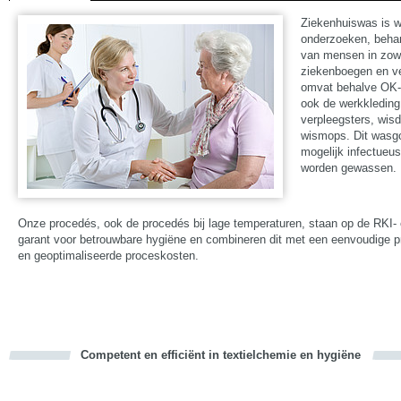
Ziekenhuiswas is wa
onderzoeken, behan
van mensen in zowe
ziekenboegen en ver
omvat behalve OK-t
ook de werkkleding
verpleegsters, wis
wismops. Dit wasgo
mogelijk infectueus
worden gewassen.
Onze procedés, ook de procedés bij lage temperaturen, staan op de RKI- e
garant voor betrouwbare hygiëne en combineren dit met een eenvoudige p
en geoptimaliseerde proceskosten.
Competent en efficiënt in textielchemie en hygiëne
cious
d