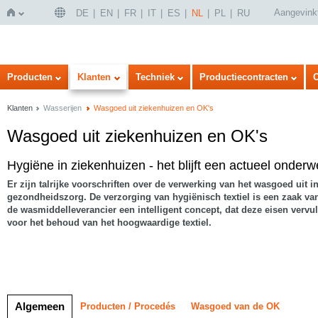
Aangevink
DE
EN
FR
IT
ES
NL
PL
RU
Home
Producten
Klanten
Techniek
Productiecontracten
Klanten
Wasserijen
Wasgoed uit ziekenhuizen en OK's
Wasgoed uit ziekenhuizen en OK's
Hygiëne in ziekenhuizen - het blijft een actueel onderw
Er zijn talrijke voorschriften over de verwerking van het wasgoed uit in
gezondheidszorg. De verzorging van hygiënisch textiel is een zaak va
de wasmiddelleverancier een intelligent concept, dat deze eisen vervult
voor het behoud van het hoogwaardige textiel.
Algemeen
Producten / Procedés
Wasgoed van de OK