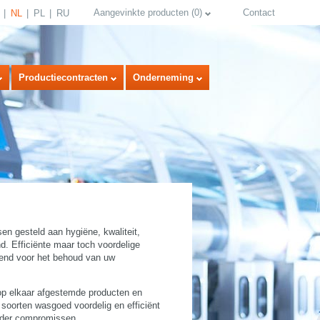
Aangevinkte producten
(
0
)
Contact
NL
PL
RU
Productiecontracten
Onderneming
sen gesteld aan hygiëne, kwaliteit,
d. Efficiënte maar toch voordelige
select language
send voor het behoud van uw
 op elkaar afgestemde producten en
 soorten wasgoed voordelig en efficiënt
nder compromissen.