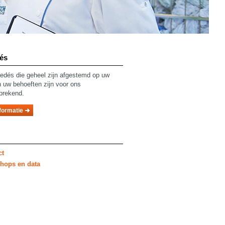
és
dés die geheel zijn afgestemd op uw
en uw behoeften zijn voor ons
prekend.
formatie
ct
hops en data