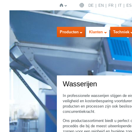
DE
EN
FR
IT
ES
Home
Producten
Klanten
Techniek
Wasserijen
In professionele wasserijen stijgen de ei
veiligheid en kostenbesparing voortduren
producten en processen zijn ook beslis
concurrentiekracht.
Ons productassortiment biedt u perfect
procedés die bij de meest uiteenlopende
zorgen voor een reinheid en hygiëne zo