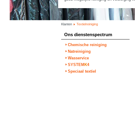
Klanten
Textielreiniging
Ons dienstenspectrum
Chemische reiniging
Natreiniging
Wasservice
SYSTEM
K
4
Speciaal textiel