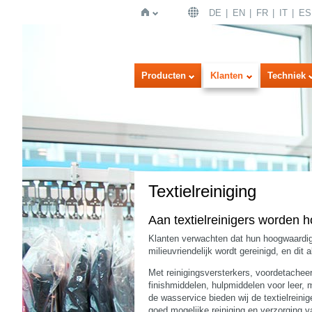
DE
EN
FR
IT
ES
Home
Producten
Klanten
Techniek
Textielreiniging
Aan textielreinigers worden h
Klanten verwachten dat hun hoogwaardig
milieuvriendelijk wordt gereinigd, en dit 
Met reinigingsversterkers, voordetachee
finishmiddelen, hulpmiddelen voor leer, 
de wasservice bieden wij de textielrein
goed mogelijke reiniging en verzorging va