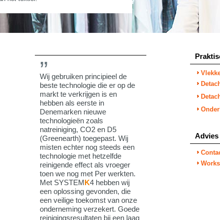
Praktis
Vlekk
Wij gebruiken principieel de
Detach
beste technologie die er op de
markt te verkrijgen is en
Detac
hebben als eerste in
Onder
Denemarken nieuwe
technologieën zoals
natreiniging, CO2 en D5
Advies
(Greenearth) toegepast. Wij
misten echter nog steeds een
Conta
technologie met hetzelfde
Works
reinigende effect als vroeger
toen we nog met Per werkten.
Met SYSTEM
K
4 hebben wij
een oplossing gevonden, die
een veilige toekomst van onze
onderneming verzekert. Goede
reinigingsresultaten bij een laag