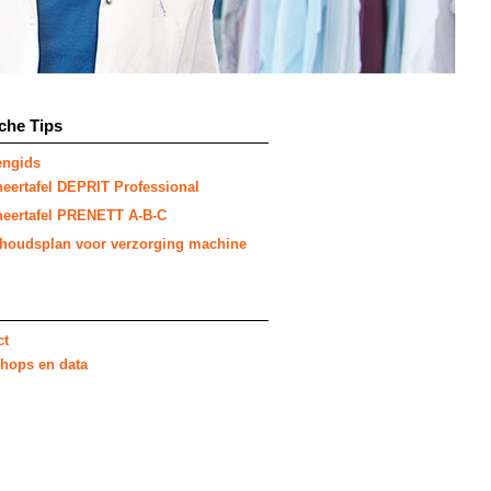
che Tips
engids
eertafel DEPRIT Professional
heertafel PRENETT A-B-C
houdsplan voor verzorging machine
ct
hops en data