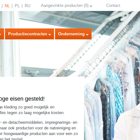
Aangevinkte producten
(
0
)
Contact
NL
PL
RU
Productiecontracten
Onderneming
oge eisen gesteld!
e kleding zo goed mogelijk en
select language
alles tegen zo laag mogelijke kosten.
r- en detacheermiddelen, impregnerings- en
maar ook producten voor de natreiniging en
iger hoogwaardige producten aan voor een zo
n het textiel.