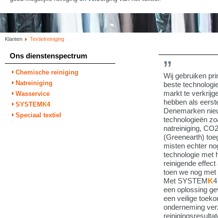
Klanten
Textielreiniging
Ons dienstenspectrum
Chemische reiniging
Wij gebruiken pri
Natreiniging
beste technologie
markt te verkrijg
Wasservice
hebben als eerste
SYSTEM
K
4
Denemarken nie
Speciaal textiel
technologieën zo
natreiniging, CO
(Greenearth) toe
misten echter no
technologie met 
reinigende effect
toen we nog met 
Met SYSTEM
K
4
een oplossing ge
een veilige toek
onderneming ver
reinigingsresultat