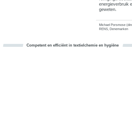
energieverbruik 
geweten.
Michael Porsmose (dir
RENS, Denemarken
Competent en efficiënt in textielchemie en hygiëne
cious
d