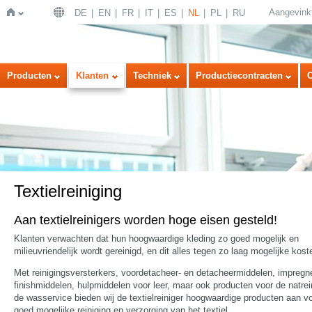
Aangevink
DE
EN
FR
IT
ES
NL
PL
RU
Home
Producten
Klanten
Techniek
Productiecontracten
Textielreiniging
Aan textielreinigers worden hoge eisen gesteld!
Klanten verwachten dat hun hoogwaardige kleding zo goed mogelijk en
milieuvriendelijk wordt gereinigd, en dit alles tegen zo laag mogelijke kost
Met reinigingsversterkers, voordetacheer- en detacheermiddelen, impregn
finishmiddelen, hulpmiddelen voor leer, maar ook producten voor de natrei
de wasservice bieden wij de textielreiniger hoogwaardige producten aan v
goed mogelijke reiniging en verzorging van het textiel.